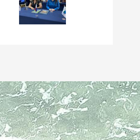
cto
 visitarnos o llamarnos.