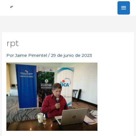
Ir
MEN
al
PRIN
contenido
rpt
Por
Jaime Pimentel
/
29 de junio de 2023