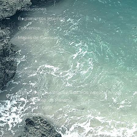
Resoluciones
Reglamentos Internos
Convenios
Mapas de Cuencas
Contacto
Pueden visitarnos o llamarnos.
Calle Diego Domínguez, Edif. 804 Albrook, Ancón,
Panamá, Rep. de Panamá
(507) 500 - 0855