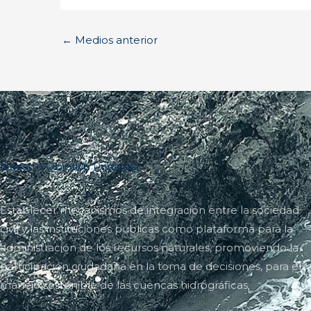
←
Medios anterior
Nuestro Objetivo Principal
Establecer mecanismos de integración entre la sociedad
civil y las instituciones públicas como plataforma para la
administración de los recursos naturales, promoviendo la
participación ciudadana en la toma de decisiones, para el
manejo sostenible de las cuencas hidrográficas.