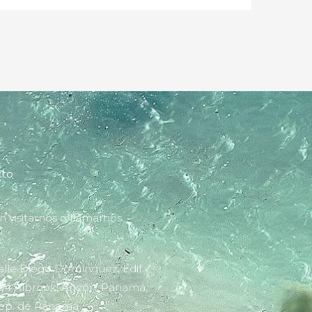
cto
 visitarnos o llamarnos.
alle Diego Domínguez, Edif.
04 Albrook, Ancón, Panamá,
ep. de Panamá