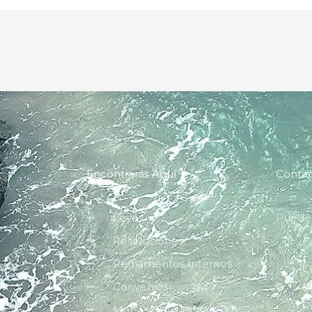
Encontrarás Aquí
Conta
Leyes
Pueden
Resoluciones
Reglamentos Internos
C
Convenios
8
R
Mapas de Cuencas