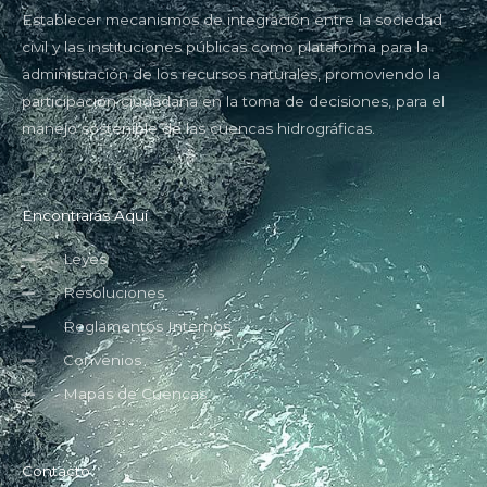
Establecer mecanismos de integración entre la sociedad
civil y las instituciones públicas como plataforma para la
administración de los recursos naturales, promoviendo la
participación ciudadana en la toma de decisiones, para el
manejo sostenible de las cuencas hidrográficas.
Encontrarás Aquí
Leyes
Resoluciones
Reglamentos Internos
Convenios
Mapas de Cuencas
Contacto