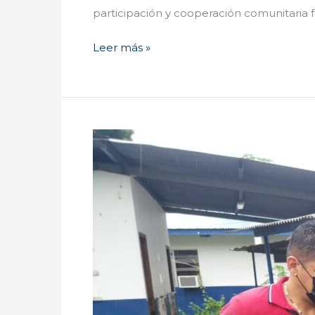
participación y cooperación comunitaria fo
Leer más »
La
Dirección
de
Seguridad
Hídrica,
realiza
inspección
a
proyecto
SCALL,