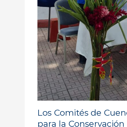
Cuencas
Los Comités de Cuenc
para la Conservación