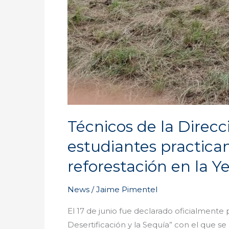
la
Yeguada,
provincia
de
Veraguas
Técnicos de la Direc
estudiantes practican
reforestación en la 
News
/
Jaime Pimentel
El 17 de junio fue declarado oficialment
Desertificación y la Sequía” con el que s